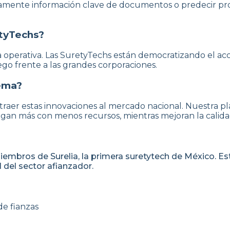
icamente información clave de documentos o predecir pr
etyTechs?
ia operativa. Las SuretyTechs están democratizando el ac
o frente a las grandes corporaciones.
tema?
 traer estas innovaciones al mercado nacional. Nuestra p
an más con menos recursos, mientras mejoran la calidad d
iembros de Surelia, la primera suretytech de México. Est
 del sector afianzador.
e fianzas